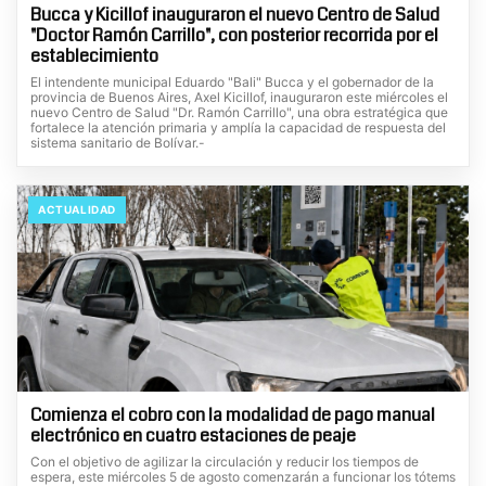
Bucca y Kicillof inauguraron el nuevo Centro de Salud
"Doctor Ramón Carrillo", con posterior recorrida por el
establecimiento
El intendente municipal Eduardo "Bali" Bucca y el gobernador de la
provincia de Buenos Aires, Axel Kicillof, inauguraron este miércoles el
nuevo Centro de Salud "Dr. Ramón Carrillo", una obra estratégica que
fortalece la atención primaria y amplía la capacidad de respuesta del
sistema sanitario de Bolívar.-
ACTUALIDAD
Comienza el cobro con la modalidad de pago manual
electrónico en cuatro estaciones de peaje
Con el objetivo de agilizar la circulación y reducir los tiempos de
espera, este miércoles 5 de agosto comenzarán a funcionar los tótems