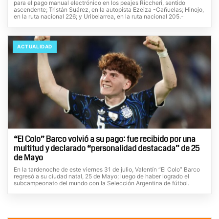
para el pago manual electrónico en los peajes Riccheri, sentido
ascendente; Tristán Suárez, en la autopista Ezeiza -Cañuelas; Hinojo,
en la ruta nacional 226; y Uribelarrea, en la ruta nacional 205.-
ACTUALIDAD
“El Colo” Barco volvió a su pago: fue recibido por una
multitud y declarado “personalidad destacada” de 25
de Mayo
En la tardenoche de este viernes 31 de julio, Valentín “El Colo” Barco
regresó a su ciudad natal, 25 de Mayo; luego de haber logrado el
subcampeonato del mundo con la Selección Argentina de fútbol.