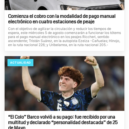
Comienza el cobro con la modalidad de pago manual
electrónico en cuatro estaciones de peaje
Con el objetivo de agilizar la circulación y reducir los tiempos de
espera, este miércoles 5 de agosto comenzarán a funcionar los tótems
para el pago manual electrónico en los peajes Riccheri, sentido
ascendente; Tristán Suárez, en la autopista Ezeiza -Cañuelas; Hinojo,
en la ruta nacional 226; y Uribelarrea, en la ruta nacional 205.-
ACTUALIDAD
“El Colo” Barco volvió a su pago: fue recibido por una
multitud y declarado “personalidad destacada” de 25
de Mayo