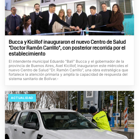
Bucca y Kicillof inauguraron el nuevo Centro de Salud
"Doctor Ramón Carrillo", con posterior recorrida por el
establecimiento
El intendente municipal Eduardo "Bali" Bucca y el gobernador de la
provincia de Buenos Aires, Axel Kicillof, inauguraron este miércoles el
nuevo Centro de Salud "Dr. Ramón Carrillo", una obra estratégica que
fortalece la atención primaria y amplía la capacidad de respuesta del
sistema sanitario de Bolívar.-
ACTUALIDAD