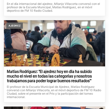
En el día internacional del ajedrez, Milanjo Villacorta conversó con el
profesor de la Escuela Municipal, Matías Rodríguez, en el móvil
deportivo de FM 10 Radio Ciudad.
AJEDREZ
Matías Rodríguez: "El ajedrez hoy en día ha subido
mucho el nivel en todas las categorías y nosotros
trabajamos para poder lograr buenos resultados”
El profesor de la Escuela Municipal de Ajedrez, Matías Rodríguez
conversó con Milanjo Villacorta, en el móvil deportivo de FM 10 Radio
Ciudad, sobre el presente en el Prix y la participación del torneo
internacional.