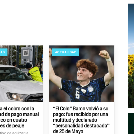
DAD
ACTUALIDAD
 el cobro con la
“El Colo” Barco volvió a su
ad de pago manual
pago: fue recibido por una
ico en cuatro
multitud y declarado
es de peaje
“personalidad destacada”
de 25 de Mayo
tivo de agilizar la