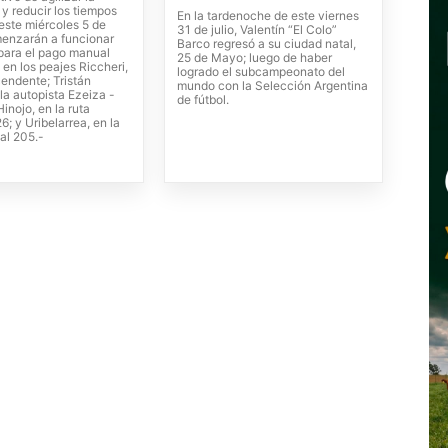
 y reducir los tiempos
En la tardenoche de este viernes
este miércoles 5 de
31 de julio, Valentín “El Colo”
enzarán a funcionar
Barco regresó a su ciudad natal,
 para el pago manual
25 de Mayo; luego de haber
 en los peajes Riccheri,
logrado el subcampeonato del
cendente; Tristán
mundo con la Selección Argentina
la autopista Ezeiza -
de fútbol.
inojo, en la ruta
6; y Uribelarrea, en la
al 205.-