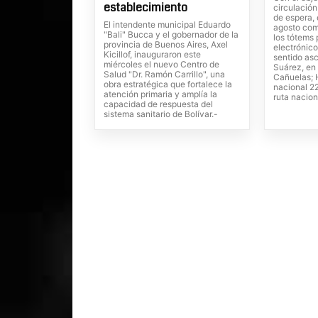
establecimiento
circulación
de espera, 
El intendente municipal Eduardo
agosto com
"Bali" Bucca y el gobernador de la
los tótems
provincia de Buenos Aires, Axel
electrónico
Kicillof, inauguraron este
sentido as
miércoles el nuevo Centro de
Suárez, en 
Salud "Dr. Ramón Carrillo", una
Cañuelas; H
obra estratégica que fortalece la
nacional 22
atención primaria y amplía la
ruta nacion
capacidad de respuesta del
sistema sanitario de Bolívar.-