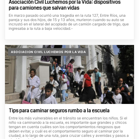
Asociación Civil Luchemos por la Vida: dispositivos
para camiones que salvan vidas
En marzo pasado ocurrió una tragedia en la ruta 127, Entre Ríos, una
pareja y sus dos hijos, de 15 y 13 años, murieron cuando su auto se
incrustó en el lateral del acoplado de un camión cargado de trigo, que
ingresaba a la ruta a baja velocidad.-
ASOCIACION CIVIL LUCHEMOS POR LA VIDA
Tips para caminar seguros rumbo a la escuela
Entre los más vulnerables en el tránsito se encuentran los niños. Si el
niño va caminando a la escuela, es importante que grandes y chicos
tengan en cuenta cuáles son los comportamientos riesgosos que
deben evitar, y cuál es el comportamiento seguro al caminar por la
ciudad, a lo largo de una ruta, para cruzar calles y avenidas y pasos a