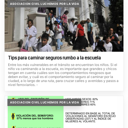
ASOCIACION CIVIL LUCHEMOS POR LA VIDA
Tips para caminar seguros rumbo a la escuela
Entre los más vulnerables en el tránsito se encuentran los niños. Si el
niño va caminando a la escuela, es importante que grandes y chicos
tengan en cuenta cuáles son los comportamientos riesgosos que
deben evitar, y cuál es el comportamiento seguro al caminar por la
ciudad, a lo largo de una ruta, para cruzar calles y avenidas y pasos a
nivel ferroviarios. -
ASOCIACION CIVIL LUCHEMOS POR LA VIDA