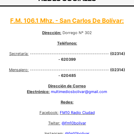
F.M. 106.1 Mhz. - San Carlos De Bolívar:
Dirección:
Dorrego Nº 302
Teléfonos:
Secretaría:
--------------------------------------------
(02314)
- 620399
Mensajero:
--------------------------------------------
(02314)
- 620485
Dirección de Correo
Electrónico:
multimediosbolivar@gmail.com
Redes:
Facebook:
FM10 Radio Ciudad
Twiter:
@fm10bolivar
Instagram:
@fm10bolivar