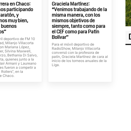
rrera en Chaco:
Graciela Martínez:
os participando
“Venimos trabajando de la
aratón, y
misma manera, con los
mos muy bien,
mismos objetivos de
o buenos
siempre, tanto como para
os”
el CEF como para Patín
Bolívar”
vil deportivo de FM 10
d, Milanjo Villacorta
Para el móvil deportivo de
on Mariana López,
RadioShow, Milanjo Villacorta
r, Silvina Maxwell,
conversó con la profesora de
rzo, Bethania Di Salvo,
patín, Graciela Martínez de cara al
eta, quienes junto a la
inicio de los torneos anuales de la
Nair Armani y Laureano
Liga.
es fueron a competir a
 Rollers”, en la
de Chaco.