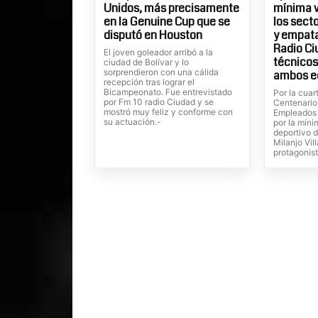
Unidos, más precisamente
mínima v
en la Genuine Cup que se
los sect
disputó en Houston
y empatar
Radio Ci
El joven goleador arribó a la
técnicos
ciudad de Bolívar y lo
sorprendieron con una cálida
ambos e
recepción tras lograr el
Bicampeonato. Fue entrevistado
Por la cuar
por Fm 10 radio Ciudad y se
Centenario
mostró muy feliz y conforme con
Empleados 
su actuación.-
por la míni
deportivo 
Milanjo Vil
protagonist