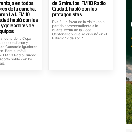
entaja en todos
de 5 minutos. FM 10 Radio
ores de la cancha,
Ciudad, habló con los
on 1 a 1. FM 10
protagonistas
udad habló con los
Fue 2-1 a favor de la visita, en el
 y goleadores de
partido correspondiente a la
cuarta fecha de la Copa
quipos
Centenario y que se disputó en el
Estadio "2 de abril".
ta fecha de la Copa
, Independiente y
de Comercio igualaron
ma. Para el móvil
de FM 10 Radio Ciudad,
lacorta habló con los
as.