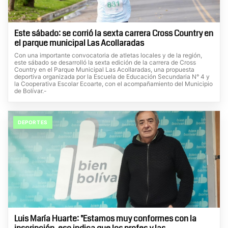
Este sábado: se corrió la sexta carrera Cross Country en
el parque municipal Las Acollaradas
Con una importante convocatoria de atletas locales y de la región,
este sábado se desarrolló la sexta edición de la carrera de Cross
Country en el Parque Municipal Las Acollaradas, una propuesta
deportiva organizada por la Escuela de Educación Secundaria N° 4 y
la Cooperativa Escolar Ecoarte, con el acompañamiento del Municipio
de Bolívar.-
DEPORTES
Luis María Huarte: "Estamos muy conformes con la