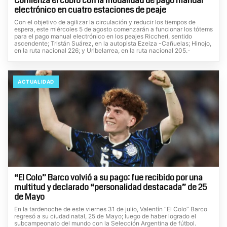
Comienza el cobro con la modalidad de pago manual
electrónico en cuatro estaciones de peaje
Con el objetivo de agilizar la circulación y reducir los tiempos de
espera, este miércoles 5 de agosto comenzarán a funcionar los tótems
para el pago manual electrónico en los peajes Riccheri, sentido
ascendente; Tristán Suárez, en la autopista Ezeiza -Cañuelas; Hinojo,
en la ruta nacional 226; y Uribelarrea, en la ruta nacional 205.-
ACTUALIDAD
“El Colo” Barco volvió a su pago: fue recibido por una
multitud y declarado “personalidad destacada” de 25
de Mayo
En la tardenoche de este viernes 31 de julio, Valentín “El Colo” Barco
regresó a su ciudad natal, 25 de Mayo; luego de haber logrado el
subcampeonato del mundo con la Selección Argentina de fútbol.