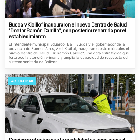
Bucca y Kicillof inauguraron el nuevo Centro de Salud
"Doctor Ramón Carrillo", con posterior recorrida por el
establecimiento
El intendente municipal Eduardo "Bali" Bucca y el gobernador de la
provincia de Buenos Aires, Axel Kicillof, inauguraron este miércoles el
nuevo Centro de Salud "Dr. Ramón Carrillo", una obra estratégica que
fortalece la atención primaria y amplía la capacidad de respuesta del
sistema sanitario de Bolívar.-
ACTUALIDAD