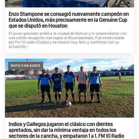
Enzo Stampone se consagró nuevamente campeón en
Estados Unidos, más precisamente en la Genuine Cup
que se disputó en Houston
El joven goleador arribó a la ciudad de Bolívar y lo sorprendieron con
una cálida recepción tras lograr el Bicampeonato. Fue entrevistado
por Fm 10 radio Ciudad y se mostró muy feliz y conforme con su
actuación.-
NOTA CON AUDIO
Indios y Gallegos jugaron el clásico con dientes
apretados, sin dar la mínima ventaja en todos los
sectores de la cancha, y empataron 1 a 1. FM 10 Radio