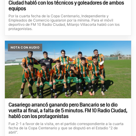
Ciudad habló con los técnicos y goleadores de ambos
equipos
Por la cuarta fecha de la Copa Centenario, Independiente y
Empleados de Comercio igualaron por la mínima. Para el móvil
deportivo de FM 10 Radio Ciudad, Milanjo Villacorta habló con los
protagonistas.
NOTA CON AUDIO
Casariego arrancó ganando pero Bancario se lo dio
vuelta al final, a falta de 5 minutos. FM 10 Radio Ciudad,
habló con los protagonistas
Fue 2-1 a favor de la visita, en el partido correspondiente a la cuarta
fecha de la Copa Centenario y que se disputó en el Estadio "2 de
abril".