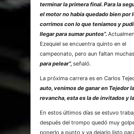
terminar la primera final. Para la seg
el motor no había quedado bien por 
corrimos con lo que teníamos y pud
llegar para sumar puntos”.
Actualmen
Ezequiel se encuentra quinto en el
campeonato, pero aun faltan muchas
para pelear”,
señaló.
La próxima carrera es en Carlos Teje
auto, venimos de ganar en Tejedor la
revancha, esta es la de invitados y l
En estos últimos días se estuvo trab
después del trompo quedó muy golpe
ponerlo a punto y ya dejarlo listo par