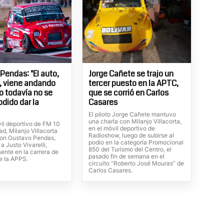
Pendas: "El auto,
Jorge Cañete se trajo un
, viene andando
tercer puesto en la APTC,
ro todavía no se
que se corrió en Carlos
odido dar la
Casares
El piloto Jorge Cañete mantuvo
una charla con Milanjo Villacorta,
vil deportivo de FM 10
en el móvil deportivo de
d, Milanjo Villacorta
Radioshow, luego de subirse al
on Gustavo Pendas,
podio en la categoría Promocional
 a Justo Vivarelli,
850 del Turismo del Centro, el
ente en la carrera de
pasado fin de semana en el
e la APPS.
circuito “Roberto José Mouras” de
Carlos Casares.