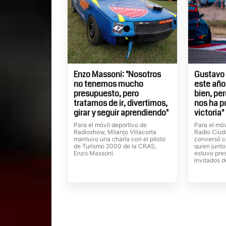
Enzo Massoni: "Nosotros
Gustavo 
no tenemos mucho
este año
presupuesto, pero
bien, pe
tratamos de ir, divertimos,
nos ha p
girar y seguir aprendiendo"
victoria"
Para el móvil deportivo de
Para el mó
Radioshow, Milanjo Villacorta
Radio Ciuda
mantuvo una charla con el piloto
conversó c
de Turismo 2000 de la CRAS,
quien junto
Enzo Massoni.
estuvo pres
invitados d