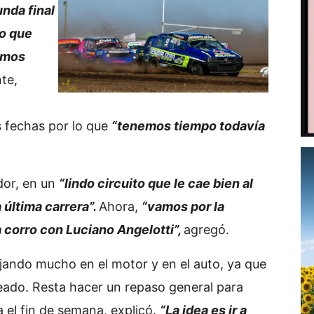
unda final
lo que
imos
te,
 fechas por lo que
“tenemos tiempo todavía
dor, en un
“lindo circuito que le cae bien al
 última carrera”.
Ahora,
“vamos por la
a corro con Luciano Angelotti”,
agregó.
ajando mucho en el motor y en el auto, ya que
ado. Resta hacer un repaso general para
a el fin de semana, explicó.
“La idea es ir a