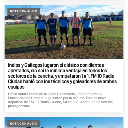
NOTA CON AUDIO
Indios y Gallegos jugaron el clásico con dientes
apretados, sin dar la mínima ventaja en todos los
sectores de la cancha, y empataron 1 a 1. FM 10 Radio
Ciudad habló con los técnicos y goleadores de ambos
equipos
Por la cuarta fecha de la Copa Centenario, Independiente y
Empleados de Comercio igualaron por la mínima. Para el móvil
deportivo de FM 10 Radio Ciudad, Milanjo Villacorta habló con los
protagonistas.
NOTA CON AUDIO