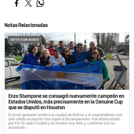
Notas Relacionadas
NOTA CON AUDIO
Enzo Stampone se consagró nuevamente campeón en
Estados Unidos, más precisamente en la Genuine Cup
que se disputó en Houston
El joven goleador arribó a la ciudad de Bolívar y lo sorprendieron con
una cálida recepción tras lograr el Bicampeonato. Fue entrevistado
por Fm 10 radio Ciudad y se mostró muy feliz y conforme con su
actuación.-