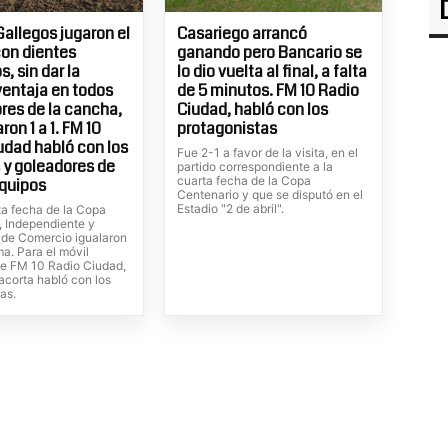
Gallegos jugaron el
Casariego arrancó
con dientes
ganando pero Bancario se
, sin dar la
lo dio vuelta al final, a falta
entaja en todos
de 5 minutos. FM 10 Radio
ores de la cancha,
Ciudad, habló con los
on 1 a 1. FM 10
protagonistas
udad habló con los
Fue 2-1 a favor de la visita, en el
 y goleadores de
partido correspondiente a la
cuarta fecha de la Copa
quipos
Centenario y que se disputó en el
Estadio "2 de abril".
ta fecha de la Copa
, Independiente y
de Comercio igualaron
ma. Para el móvil
de FM 10 Radio Ciudad,
lacorta habló con los
as.