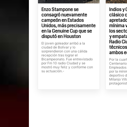
Enzo Stampone se
Indios y 
consagró nuevamente
clásico 
campeón en Estados
apretados
Unidos, más precisamente
mínima v
en la Genuine Cup que se
los sect
disputó en Houston
y empatar
Radio Ci
El joven goleador arribó a la
técnicos
ciudad de Bolívar y lo
sorprendieron con una cálida
ambos e
recepción tras lograr el
Bicampeonato. Fue entrevistado
Por la cuar
por Fm 10 radio Ciudad y se
Centenario
mostró muy feliz y conforme con
Empleados 
su actuación.-
por la míni
deportivo 
Milanjo Vil
protagonist