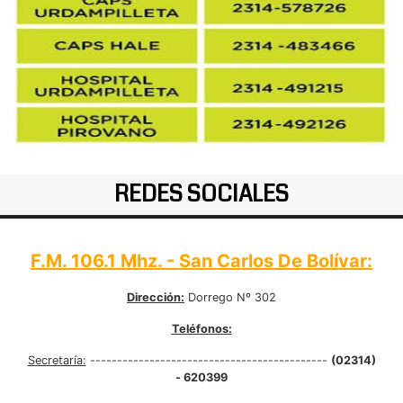
REDES SOCIALES
F.M. 106.1 Mhz. - San Carlos De Bolívar:
Dirección:
Dorrego Nº 302
Teléfonos:
Secretaría:
--------------------------------------------
(02314)
- 620399