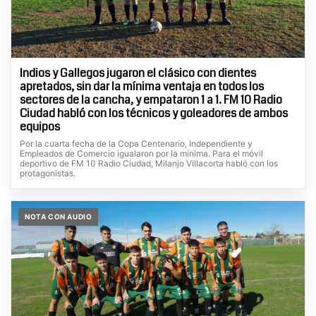
Indios y Gallegos jugaron el clásico con dientes
apretados, sin dar la mínima ventaja en todos los
sectores de la cancha, y empataron 1 a 1. FM 10 Radio
Ciudad habló con los técnicos y goleadores de ambos
equipos
Por la cuarta fecha de la Copa Centenario, Independiente y
Empleados de Comercio igualaron por la mínima. Para el móvil
deportivo de FM 10 Radio Ciudad, Milanjo Villacorta habló con los
protagonistas.
NOTA CON AUDIO