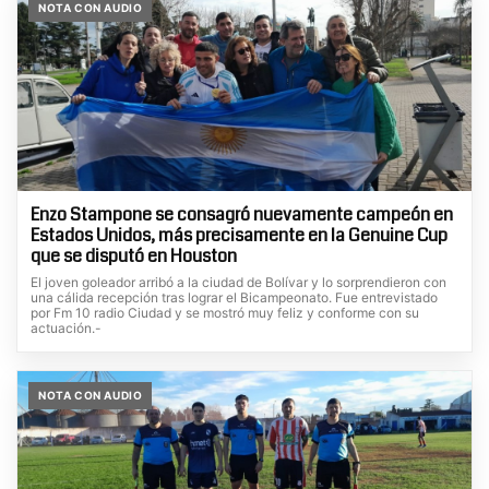
NOTA CON AUDIO
Enzo Stampone se consagró nuevamente campeón en
Estados Unidos, más precisamente en la Genuine Cup
que se disputó en Houston
El joven goleador arribó a la ciudad de Bolívar y lo sorprendieron con
una cálida recepción tras lograr el Bicampeonato. Fue entrevistado
por Fm 10 radio Ciudad y se mostró muy feliz y conforme con su
actuación.-
NOTA CON AUDIO