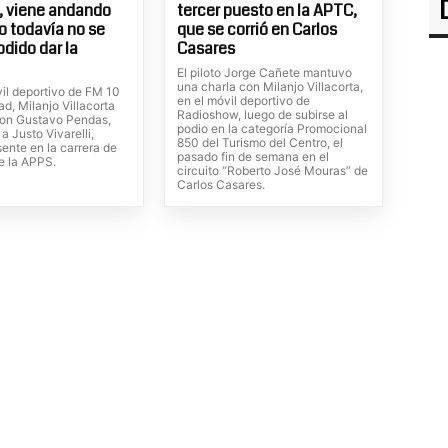
, viene andando
tercer puesto en la APTC,
ro todavía no se
que se corrió en Carlos
odido dar la
Casares
El piloto Jorge Cañete mantuvo
una charla con Milanjo Villacorta,
vil deportivo de FM 10
en el móvil deportivo de
d, Milanjo Villacorta
Radioshow, luego de subirse al
on Gustavo Pendas,
podio en la categoría Promocional
 a Justo Vivarelli,
850 del Turismo del Centro, el
ente en la carrera de
pasado fin de semana en el
e la APPS.
circuito “Roberto José Mouras” de
Carlos Casares.