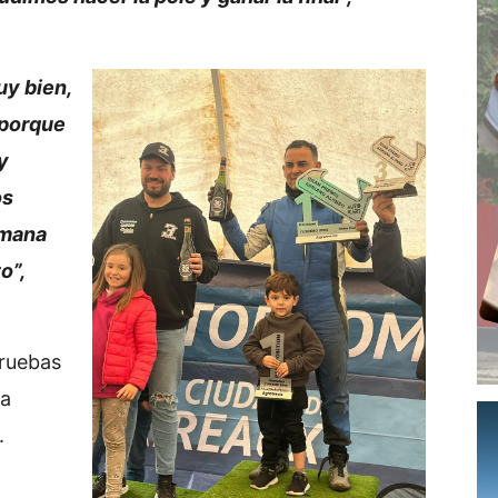
uy bien,
 porque
y
os
emana
o”,
pruebas
na
.