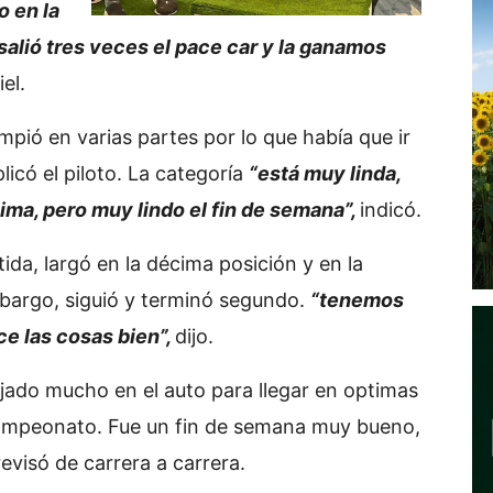
 en la
salió tres veces el pace car y la ganamos
el.
pió en varias partes por lo que había que ir
icó el piloto. La categoría
“está muy linda,
ma, pero muy lindo el fin de semana”,
indicó.
rtida, largó en la décima posición y en la
mbargo, siguió y terminó segundo.
“tenemos
ce las cosas bien”,
dijo.
ado mucho en el auto para llegar en optimas
campeonato. Fue un fin de semana muy bueno,
evisó de carrera a carrera.