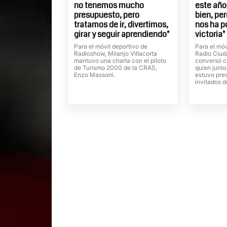
no tenemos mucho
este año
presupuesto, pero
bien, pe
tratamos de ir, divertimos,
nos ha p
girar y seguir aprendiendo"
victoria"
Para el móvil deportivo de
Para el mó
Radioshow, Milanjo Villacorta
Radio Ciuda
mantuvo una charla con el piloto
conversó c
de Turismo 2000 de la CRAS,
quien junto
Enzo Massoni.
estuvo pres
invitados d