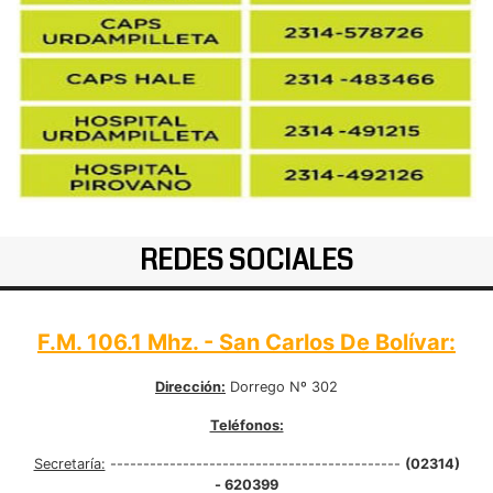
REDES SOCIALES
F.M. 106.1 Mhz. - San Carlos De Bolívar:
Dirección:
Dorrego Nº 302
Teléfonos:
Secretaría:
--------------------------------------------
(02314)
- 620399