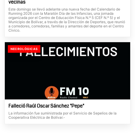
vecinas
Este domingo se llevó adelante una nueva fecha del Calendario de
Running 2026 con la Maratón Día de las Infancias, una jornada
organizada por el Centro de Educación Física N.º 5 (CEF N.º 5) y el
Municipio de Bolívar, a través de la Dirección de Deportes, que reunió
a corredores, corredoras, familias y amantes del deporte en el Centro
Cívico.
NECROLÓGICAS
Falleció Raúl Oscar Sánchez "Pepe"
La información fue suministrada por el Servicio de Sepelios de la
Cooperativa Eléctrica de Bolívar.-