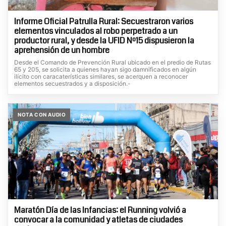
Informe Oficial Patrulla Rural: Secuestraron varios
elementos vinculados al robo perpetrado a un
productor rural, y desde la UFID Nº15 dispusieron la
aprehensión de un hombre
Desde el Comando de Prevención Rural ubicado en el predio de Rutas
65 y 205, se solicita a quienes hayan sigo damnificados en algún
ilícito con caracaterísticas similares, se acerquen a reconocer
elementos secuestrados y a disposición.-
NOTA CON AUDIO
Maratón Día de las Infancias: el Running volvió a
convocar a la comunidad y atletas de ciudades