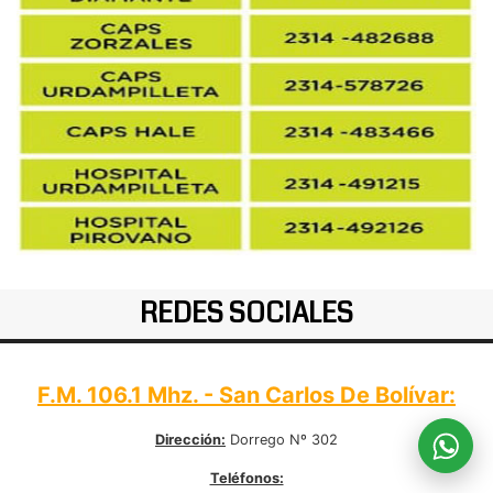
REDES SOCIALES
F.M. 106.1 Mhz. - San Carlos De Bolívar:
Dirección:
Dorrego Nº 302
Teléfonos: