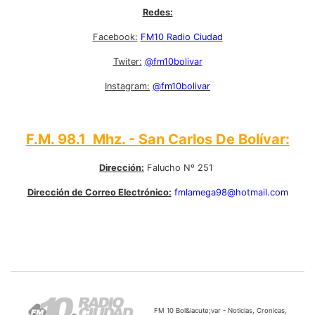
Redes:
Facebook:
FM10 Radio Ciudad
Twiter:
@fm10bolivar
Instagram:
@fm10bolivar
F.M. 98.1 Mhz. - San Carlos De Bolívar:
Dirección:
Falucho Nº 251
Dirección de Correo Electrónico:
fmlamega98@hotmail.com
FM 10 Bol&iacute;var - Noticias, Cronicas,