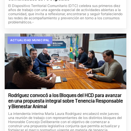
El Dispositivo Territorial Comunitario (DTC) celebra sus primeros diez
años de trabajo con una agenda especial de actividades abiertas a la
comunidad, que invita a reflexionar, encontrarse y seguir fortaleciendo
las redes de acompañamiento y prevención en torno a los consumos
problemáticos.-
ACTUALIDAD MUNICIPAL
Rodríguez convocó a los Bloques del HCD para avanzar
en una propuesta integral sobre Tenencia Responsable
y Bienestar Animal
La intendenta interina María Laura Rodríguez encabezó este jueves
una reunión de trabajo con representantes de los distintos bloques del
Honorable Concejo Deliberante con el objetivo de comenzar a
construir una propuesta legislativa conjunta que permita actualizar y
fortalecer el marco normativo vigente en materia de tenencia