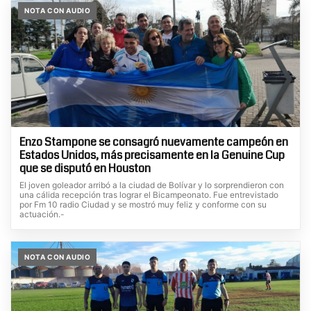
NOTA CON AUDIO
Enzo Stampone se consagró nuevamente campeón en
Estados Unidos, más precisamente en la Genuine Cup
que se disputó en Houston
El joven goleador arribó a la ciudad de Bolívar y lo sorprendieron con
una cálida recepción tras lograr el Bicampeonato. Fue entrevistado
por Fm 10 radio Ciudad y se mostró muy feliz y conforme con su
actuación.-
NOTA CON AUDIO