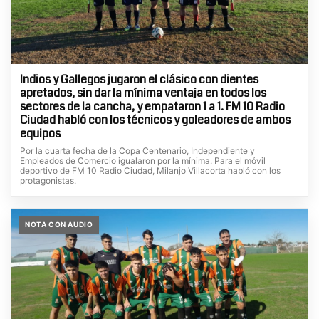
Indios y Gallegos jugaron el clásico con dientes
apretados, sin dar la mínima ventaja en todos los
sectores de la cancha, y empataron 1 a 1. FM 10 Radio
Ciudad habló con los técnicos y goleadores de ambos
equipos
Por la cuarta fecha de la Copa Centenario, Independiente y
Empleados de Comercio igualaron por la mínima. Para el móvil
deportivo de FM 10 Radio Ciudad, Milanjo Villacorta habló con los
protagonistas.
NOTA CON AUDIO