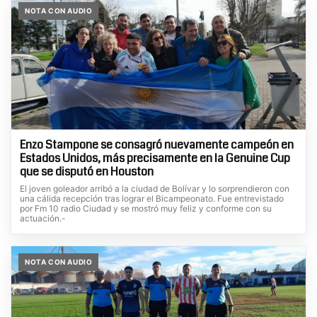
NOTA CON AUDIO
Enzo Stampone se consagró nuevamente campeón en
Estados Unidos, más precisamente en la Genuine Cup
que se disputó en Houston
El joven goleador arribó a la ciudad de Bolívar y lo sorprendieron con
una cálida recepción tras lograr el Bicampeonato. Fue entrevistado
por Fm 10 radio Ciudad y se mostró muy feliz y conforme con su
actuación.-
NOTA CON AUDIO