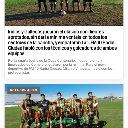
Indios y Gallegos jugaron el clásico con dientes
apretados, sin dar la mínima ventaja en todos los
sectores de la cancha, y empataron 1 a 1. FM 10 Radio
Ciudad habló con los técnicos y goleadores de ambos
equipos
Por la cuarta fecha de la Copa Centenario, Independiente y
Empleados de Comercio igualaron por la mínima. Para el móvil
deportivo de FM 10 Radio Ciudad, Milanjo Villacorta habló con los
protagonistas.
NOTA CON AUDIO