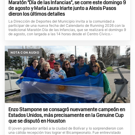
Maratón "Día de las Infancias", se corre este domingo 9
de agosto y María Laura Iriarte junto a Alexis Pasos
dieron los últimos detalles
La Dirección de Deportes del Municipio invita a la comunidad a
participar de una nueva fecha del Calendario de Running 2026 con la
tradicional Maratón Día de las Infancias, que se realizará el domingo 9
de agosto, con largada a las 14 horas desde el Centro Cívico.-
NOTA CON AUDIO
Enzo Stampone se consagró nuevamente campeón en
Estados Unidos, más precisamente en la Genuine Cup
que se disputó en Houston
El joven goleador arribó a la ciudad de Bolívar y lo sorprendieron con
una cálida recepción tras lograr el Bicampeonato. Fue entrevistado