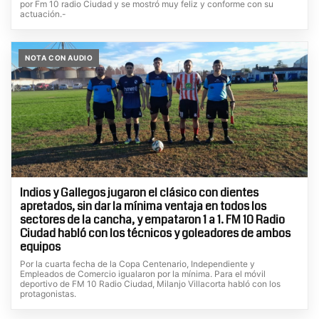
por Fm 10 radio Ciudad y se mostró muy feliz y conforme con su
actuación.-
NOTA CON AUDIO
Indios y Gallegos jugaron el clásico con dientes
apretados, sin dar la mínima ventaja en todos los
sectores de la cancha, y empataron 1 a 1. FM 10 Radio
Ciudad habló con los técnicos y goleadores de ambos
equipos
Por la cuarta fecha de la Copa Centenario, Independiente y
Empleados de Comercio igualaron por la mínima. Para el móvil
deportivo de FM 10 Radio Ciudad, Milanjo Villacorta habló con los
protagonistas.