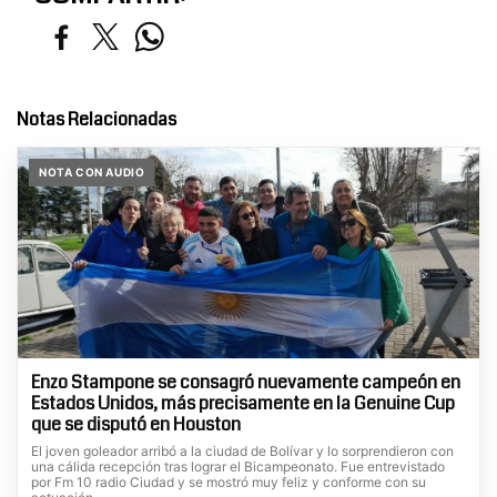
Notas Relacionadas
NOTA CON AUDIO
Enzo Stampone se consagró nuevamente campeón en
Estados Unidos, más precisamente en la Genuine Cup
que se disputó en Houston
El joven goleador arribó a la ciudad de Bolívar y lo sorprendieron con
una cálida recepción tras lograr el Bicampeonato. Fue entrevistado
por Fm 10 radio Ciudad y se mostró muy feliz y conforme con su