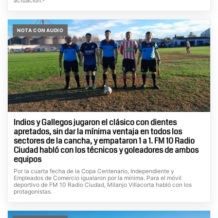
actuación.-
NOTA CON AUDIO
Indios y Gallegos jugaron el clásico con dientes
apretados, sin dar la mínima ventaja en todos los
sectores de la cancha, y empataron 1 a 1. FM 10 Radio
Ciudad habló con los técnicos y goleadores de ambos
equipos
Por la cuarta fecha de la Copa Centenario, Independiente y
Empleados de Comercio igualaron por la mínima. Para el móvil
deportivo de FM 10 Radio Ciudad, Milanjo Villacorta habló con los
protagonistas.