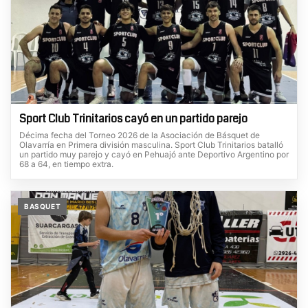
Sport Club Trinitarios cayó en un partido parejo
Décima fecha del Torneo 2026 de la Asociación de Básquet de
Olavarría en Primera división masculina. Sport Club Trinitarios batalló
un partido muy parejo y cayó en Pehuajó ante Deportivo Argentino por
68 a 64, en tiempo extra.
BASQUET