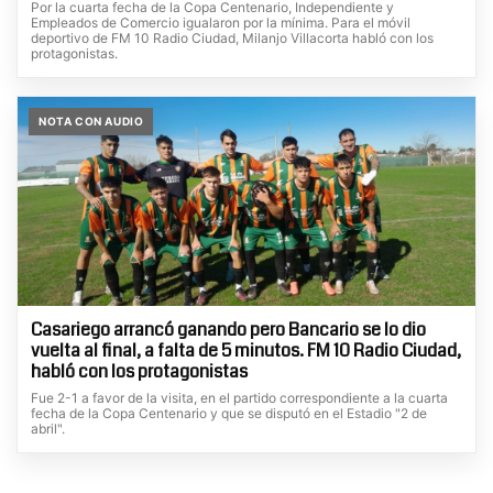
Por la cuarta fecha de la Copa Centenario, Independiente y
Empleados de Comercio igualaron por la mínima. Para el móvil
deportivo de FM 10 Radio Ciudad, Milanjo Villacorta habló con los
protagonistas.
NOTA CON AUDIO
Casariego arrancó ganando pero Bancario se lo dio
vuelta al final, a falta de 5 minutos. FM 10 Radio Ciudad,
habló con los protagonistas
Fue 2-1 a favor de la visita, en el partido correspondiente a la cuarta
fecha de la Copa Centenario y que se disputó en el Estadio "2 de
abril".