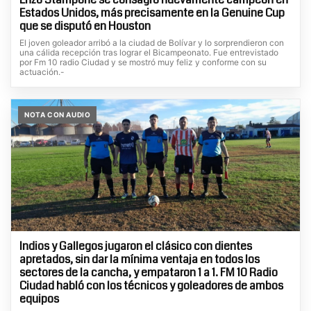
Estados Unidos, más precisamente en la Genuine Cup
que se disputó en Houston
El joven goleador arribó a la ciudad de Bolívar y lo sorprendieron con
una cálida recepción tras lograr el Bicampeonato. Fue entrevistado
por Fm 10 radio Ciudad y se mostró muy feliz y conforme con su
actuación.-
NOTA CON AUDIO
Indios y Gallegos jugaron el clásico con dientes
apretados, sin dar la mínima ventaja en todos los
sectores de la cancha, y empataron 1 a 1. FM 10 Radio
Ciudad habló con los técnicos y goleadores de ambos
equipos