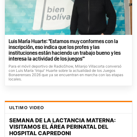
Luis María Huarte: "Estamos muy conformes con la
inscripción, eso indica que los profes y las
instituciones están haciendo un trabajo bueno y les
interesa la actividad de los juegos”
Para el móvil deportivo de RadioShow, Milanjo Villacorta conversó
con Luis María 'triqui' Huarte sobre la actualidad de los Juegos
Bonaerenses 2026 que ya se encuentran en marcha con las etapas
locales.
ULTIMO VIDEO