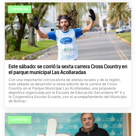
DEPORTES
Este sábado: se corrió la sexta carrera Cross Country en
el parque municipal Las Acollaradas
Con una importante convocatoria de atletas locales y de la región,
este sábado se desarrolló la sexta edición de la carrera de Cross
Country en el Parque Municipal Las Acollaradas, una propuesta
deportiva organizada por la Escuela de Educación Secundaria N° 4 y
la Cooperativa Escolar Ecoarte, con el acompañamiento del Municipio
de Bolívar.-
DEPORTES