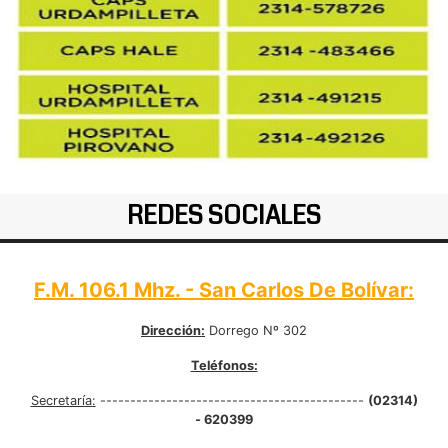
REDES SOCIALES
F.M. 106.1 Mhz. - San Carlos De Bolívar:
Dirección:
Dorrego Nº 302
Teléfonos:
Secretaría:
--------------------------------------------
(02314)
- 620399