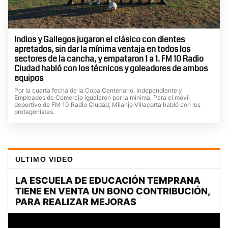
Indios y Gallegos jugaron el clásico con dientes
apretados, sin dar la mínima ventaja en todos los
sectores de la cancha, y empataron 1 a 1. FM 10 Radio
Ciudad habló con los técnicos y goleadores de ambos
equipos
Por la cuarta fecha de la Copa Centenario, Independiente y
Empleados de Comercio igualaron por la mínima. Para el móvil
deportivo de FM 10 Radio Ciudad, Milanjo Villacorta habló con los
protagonistas.
ULTIMO VIDEO