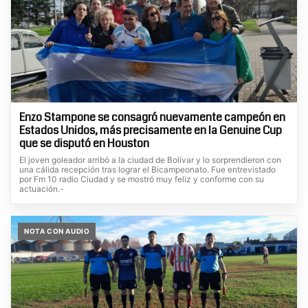
Enzo Stampone se consagró nuevamente campeón en
Estados Unidos, más precisamente en la Genuine Cup
que se disputó en Houston
El joven goleador arribó a la ciudad de Bolívar y lo sorprendieron con
una cálida recepción tras lograr el Bicampeonato. Fue entrevistado
por Fm 10 radio Ciudad y se mostró muy feliz y conforme con su
actuación.-
NOTA CON AUDIO