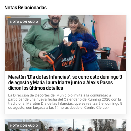
Notas Relacionadas
NOTA CON AUDIO
Maratón "Día de las Infancias", se corre este domingo 9
de agosto y María Laura Iriarte junto a Alexis Pasos
dieron los últimos detalles
La Dirección de Deportes del Municipio invita a la comunidad a
participar de una nueva fecha del Calendario de Running 2026 con la
tradicional Maratón Día de las Infancias, que se realizará el domingo 9
de agosto, con largada a las 14 horas desde el Centro Cívico.-
NOTA CON AUDIO