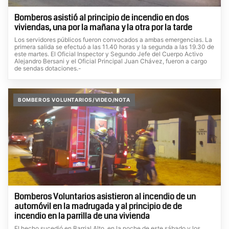
Bomberos asistió al principio de incendio en dos
viviendas, una por la mañana y la otra por la tarde
Los servidores públicos fueron convocados a ambas emergencias. La
primera salida se efectuó a las 11.40 horas y la segunda a las 19.30 de
este martes. El Oficial Inspector y Segundo Jefe del Cuerpo Activo
Alejandro Bersani y el Oficial Principal Juan Chávez, fueron a cargo
de sendas dotaciones.-
BOMBEROS VOLUNTARIOS/VIDEO/NOTA
Bomberos Voluntarios asistieron al incendio de un
automóvil en la madrugada y al principio de de
incendio en la parrilla de una vivienda
El hecho sucedió en Barrial Alto, en la noche de este sábado y los