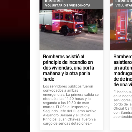
BOMBEROS
BOMBER
VOLUNTARIOS/VIDEO/NOTA
VOLUNTA
Bomberos asistió al
Bombero
principio de incendio en
asistiero
dos viviendas, una por la
un autom
mañana y la otra por la
madrugad
tarde
de de inc
de una v
Los servidores públicos fueron
convocados a ambas
El hecho su
emergencias. La primera salida se
en la noche
efectuó a las 11.40 horas y la
servidores
segunda a las 19.30 de este
bordo de la
martes. El Oficial Inspector y
Oficial Car
Segundo Jefe del Cuerpo Activo
con Sandra
Alejandro Bersani y el Oficial
acontecido
Principal Juan Chávez, fueron a
cargo de sendas dotaciones.-