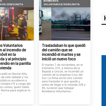
OS
BOMBEROS
RIOS/VIDEO/NOTA
VOLUNTARIOS/VIDEO/NOTA
s Voluntarios
Trasladaban lo que quedó
n al incendio de
del camión que se
óvil en la
incendió el martes y se
a y al principio
inició un nuevo foco
endio en la parrilla
El martes 7 de noviembre, en el
ivienda
kilómetro 310, a metros de la
Bajada a Unzué, se incendió un
cedió en Barrial Alto,
camión de la empresa Cruz del
 de este sábado y los
Sur. La firma envió otro camión
 públicos acudieron a
para trasladar lo que quedó y
 Unidad n°4 a cargo del
antes de llegar a la rotonda 226 y
los Lemos, quien habló
65, tuvieron que trabajar
 Renna para explicar lo
Bomberos Voluntarios.-
.-