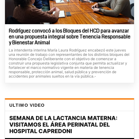
Rodríguez convocó a los Bloques del HCD para avanzar
en una propuesta integral sobre Tenencia Responsable
y Bienestar Animal
La intendenta interina María Laura Rodríguez encabezó este jueves
una reunión de trabajo con representantes de los distintos bloques del
Honorable Concejo Deliberante con el objetivo de comenzar a
construir una propuesta legislativa conjunta que permita actualizar y
fortalecer el marco normativo vigente en materia de tenencia
responsable, protección animal, salud pública y prevención de
accidentes por animales sueltos en la vía pública.-
ULTIMO VIDEO