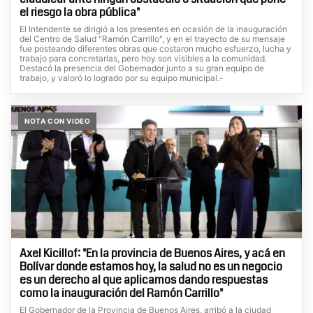
el riesgo la obra pública"
El Intendente se dirigió a los presentes en ocasión de la inauguración
del Centro de Salud "Ramón Carrillo", y en el trayecto de su mensaje
fue posteando diferentes obras que costaron mucho esfuerzo, lucha y
trabajo para concretarlas, pero hoy son visibles a la comunidad.
Destacó la presencia del Gobernador junto a su gran equipo de
trabajo, y valoró lo logrado por su equipo municipal.-
NOTA CON VIDEO
Axel Kicillof: "En la provincia de Buenos Aires, y acá en
Bolívar donde estamos hoy, la salud no es un negocio
es un derecho al que aplicamos dando respuestas
como la inauguración del Ramón Carrillo"
El Gobernador de la Provincia de Buenos Aires, arribó a la ciudad