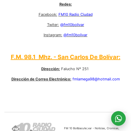
Redes:
Facebook:
FM10 Radio Ciudad
Twiter:
@fm10bolivar
Instagram:
@fm10bolivar
F.M. 98.1 Mhz. - San Carlos De Bolívar:
Dirección:
Falucho Nº 251
Dirección de Correo Electrónico:
fmlamega98@hotmail.com
FM 10 Bol&iacute;var - Noticias, Cronicas,