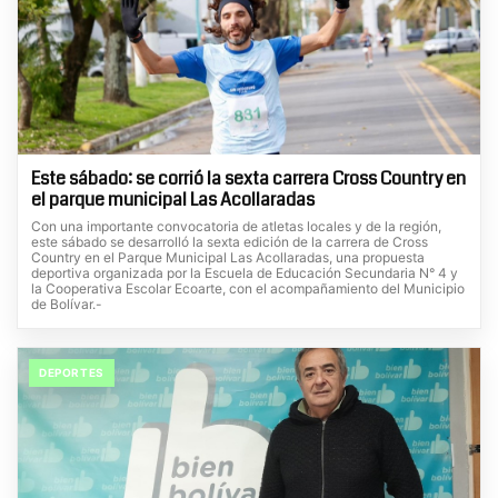
Este sábado: se corrió la sexta carrera Cross Country en
el parque municipal Las Acollaradas
Con una importante convocatoria de atletas locales y de la región,
este sábado se desarrolló la sexta edición de la carrera de Cross
Country en el Parque Municipal Las Acollaradas, una propuesta
deportiva organizada por la Escuela de Educación Secundaria N° 4 y
la Cooperativa Escolar Ecoarte, con el acompañamiento del Municipio
de Bolívar.-
DEPORTES