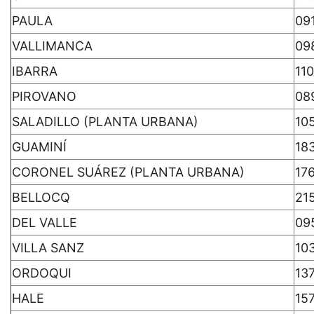
PAULA
09
VALLIMANCA
09
IBARRA
11
PIROVANO
08
SALADILLO (PLANTA URBANA)
10
GUAMINÍ
18
CORONEL SUÁREZ (PLANTA URBANA)
17
BELLOCQ
21
DEL VALLE
09
VILLA SANZ
10
ORDOQUI
13
HALE
15