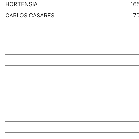
HORTENSIA
16
CARLOS CASARES
17