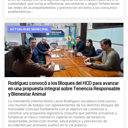
comunidad, que invita a reflexionar, encontrarse y seguir fortaleciendo
las redes de acompañamiento y prevención en torno a los consumos
problemáticos.-
ACTUALIDAD MUNICIPAL
Rodríguez convocó a los Bloques del HCD para avanzar
en una propuesta integral sobre Tenencia Responsable
y Bienestar Animal
La intendenta interina María Laura Rodríguez encabezó este jueves
una reunión de trabajo con representantes de los distintos bloques del
Honorable Concejo Deliberante con el objetivo de comenzar a
construir una propuesta legislativa conjunta que permita actualizar y
fortalecer el marco normativo vigente en materia de tenencia
responsable, protección animal, salud pública y prevención de
accidentes por animales sueltos en la vía pública.-