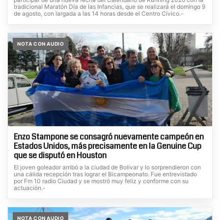
tradicional Maratón Día de las Infancias, que se realizará el domingo 9
de agosto, con largada a las 14 horas desde el Centro Cívico.-
NOTA CON AUDIO
Enzo Stampone se consagró nuevamente campeón en
Estados Unidos, más precisamente en la Genuine Cup
que se disputó en Houston
El joven goleador arribó a la ciudad de Bolívar y lo sorprendieron con
una cálida recepción tras lograr el Bicampeonato. Fue entrevistado
por Fm 10 radio Ciudad y se mostró muy feliz y conforme con su
actuación.-
NOTA CON AUDIO