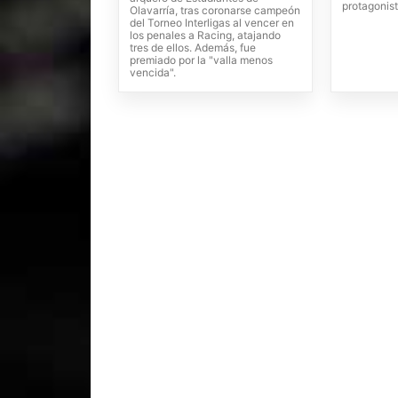
protagonist
Olavarría, tras coronarse campeón
del Torneo Interligas al vencer en
los penales a Racing, atajando
tres de ellos. Además, fue
premiado por la "valla menos
vencida".