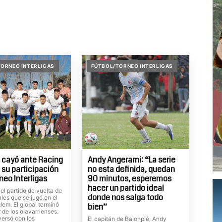
ORNEO INTERLIGAS
FÚTBOL/TORNEO INTERLIGAS
 cayó ante Racing
Andy Angerami: “La serie
ó su participación
no esta definida, quedan
neo Interligas
90 minutos, esperemos
hacer un partido ideal
el partido de vuelta de
donde nos salga todo
ales que se jugó en el
lem. El global terminó
bien”
 de los olavarrienses.
ersó con los
El capitán de Balonpié, Andy