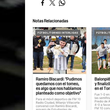
Notas Relacionadas
FÚTBOL/TORNEO INTERLIGAS
FÚTBOL/T
Ramiro Biscardi: "Pudimos
Balonpié
quedarnos con el torneo,
y finaliz
es algo que nos habíamos
en el Tor
planteado como objetivo"
Fue 1-0 en 
las semifin
Para el móvil deportivo de FM 10
Predio de A
Radio Ciudad, Milanjo Villacorta
4-0 a favor
conversó con Ramiro Biscardi,
FM 10 conv
arquero de Estudiantes de