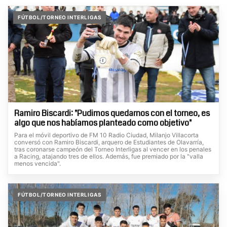
FÚTBOL/TORNEO INTERLIGAS
Ramiro Biscardi: "Pudimos quedarnos con el torneo, es
algo que nos habíamos planteado como objetivo"
Para el móvil deportivo de FM 10 Radio Ciudad, Milanjo Villacorta
conversó con Ramiro Biscardi, arquero de Estudiantes de Olavarría,
tras coronarse campeón del Torneo Interligas al vencer en los penales
a Racing, atajando tres de ellos. Además, fue premiado por la "valla
menos vencida".
FÚTBOL/TORNEO INTERLIGAS