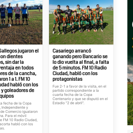
Gallegos jugaron el
Casariego arrancó
con dientes
ganando pero Bancario se
, sin dar la
lo dio vuelta al final, a falta
entaja en todos
de 5 minutos. FM 10 Radio
ores de la cancha,
Ciudad, habló con los
on 1 a 1. FM 10
protagonistas
udad habló con los
Fue 2-1 a favor de la visita, en el
 y goleadores de
partido correspondiente a la
cuarta fecha de la Copa
quipos
Centenario y que se disputó en el
Estadio "2 de abril".
ta fecha de la Copa
, Independiente y
de Comercio igualaron
ma. Para el móvil
de FM 10 Radio Ciudad,
lacorta habló con los
as.