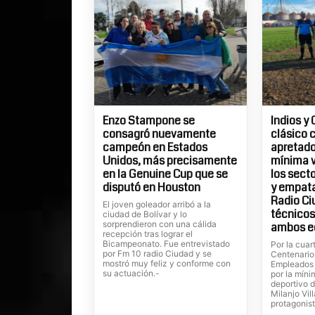
Enzo Stampone se
Indios y 
consagró nuevamente
clásico 
campeón en Estados
apretados
Unidos, más precisamente
mínima v
en la Genuine Cup que se
los sect
disputó en Houston
y empatar
Radio Ci
El joven goleador arribó a la
técnicos
ciudad de Bolívar y lo
sorprendieron con una cálida
ambos e
recepción tras lograr el
Bicampeonato. Fue entrevistado
Por la cuar
por Fm 10 radio Ciudad y se
Centenario
mostró muy feliz y conforme con
Empleados 
su actuación.-
por la míni
deportivo 
Milanjo Vil
protagonist