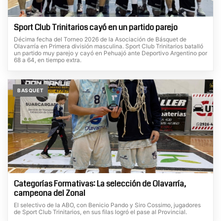
Sport Club Trinitarios cayó en un partido parejo
Décima fecha del Torneo 2026 de la Asociación de Básquet de
Olavarría en Primera división masculina. Sport Club Trinitarios batalló
un partido muy parejo y cayó en Pehuajó ante Deportivo Argentino por
68 a 64, en tiempo extra.
BASQUET
Categorías Formativas: La selección de Olavarría,
campeona del Zonal
El selectivo de la ABO, con Benicio Pando y Siro Cossimo, jugadores
de Sport Club Trinitarios, en sus filas logró el pase al Provincial.