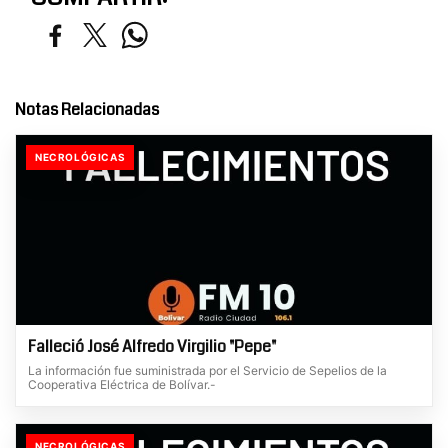
Notas Relacionadas
NECROLÓGICAS
Falleció José Alfredo Virgilio "Pepe"
La información fue suministrada por el Servicio de Sepelios de la
Cooperativa Eléctrica de Bolívar.-
NECROLÓGICAS