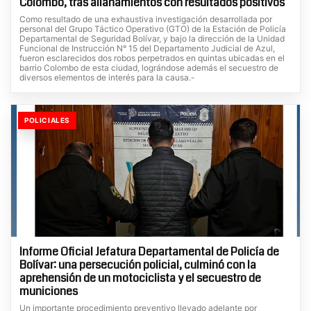
Colombo, tras allanamientos con resultados positivos
Como resultado de una exhaustiva investigación desarrollada por
personal del Grupo Táctico Operativo (GTO) de la Estación de Policía
Departamental de Seguridad Bolívar, y bajo la dirección de la Unidad
Funcional de Instrucción N° 15 del Departamento Judicial de Azul,
fueron esclarecidos dos robos perpetrados en quintas ubicadas en el
barrio Colombo de esta ciudad, lográndose además el secuestro de
diversos elementos de interés para la causa.-
POLICIALES
Informe Oficial Jefatura Departamental de Policía de
Bolívar: una persecución policial, culminó con la
aprehensión de un motociclista y el secuestro de
municiones
Un importante procedimiento preventivo llevado adelante por