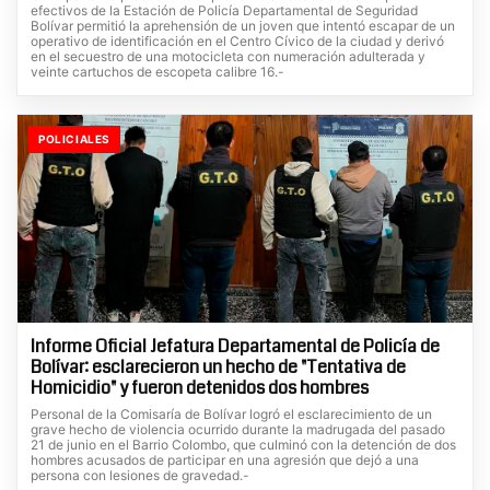
efectivos de la Estación de Policía Departamental de Seguridad
Bolívar permitió la aprehensión de un joven que intentó escapar de un
operativo de identificación en el Centro Cívico de la ciudad y derivó
en el secuestro de una motocicleta con numeración adulterada y
veinte cartuchos de escopeta calibre 16.-
POLICIALES
Informe Oficial Jefatura Departamental de Policía de
Bolívar: esclarecieron un hecho de "Tentativa de
Homicidio" y fueron detenidos dos hombres
Personal de la Comisaría de Bolívar logró el esclarecimiento de un
grave hecho de violencia ocurrido durante la madrugada del pasado
21 de junio en el Barrio Colombo, que culminó con la detención de dos
hombres acusados de participar en una agresión que dejó a una
persona con lesiones de gravedad.-