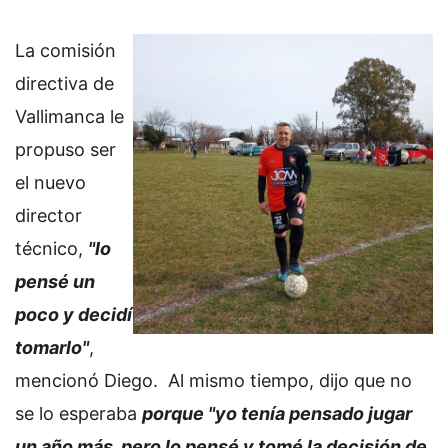
La comisión
directiva de
Vallimanca le
propuso ser
el nuevo
director
técnico,
"lo
pensé un
poco y decidí
tomarlo"
,
mencionó Diego. Al mismo tiempo, dijo que no
se lo esperaba
porque "yo tenía pensado jugar
un año más, pero lo pensé y tomé la decisión de