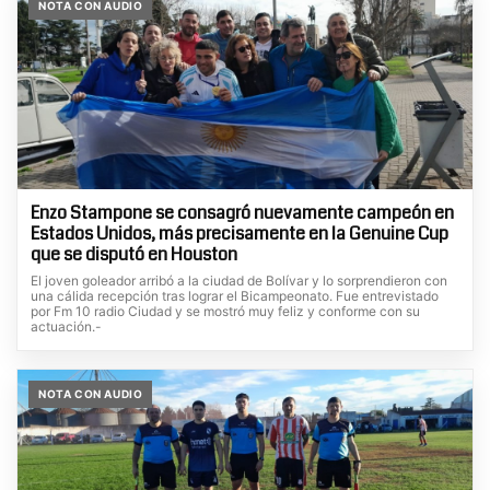
NOTA CON AUDIO
Enzo Stampone se consagró nuevamente campeón en
Estados Unidos, más precisamente en la Genuine Cup
que se disputó en Houston
El joven goleador arribó a la ciudad de Bolívar y lo sorprendieron con
una cálida recepción tras lograr el Bicampeonato. Fue entrevistado
por Fm 10 radio Ciudad y se mostró muy feliz y conforme con su
actuación.-
NOTA CON AUDIO