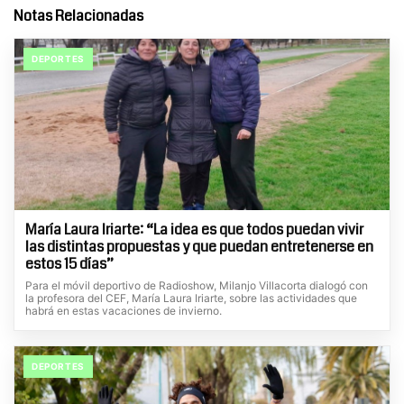
Notas Relacionadas
DEPORTES
María Laura Iriarte: “La idea es que todos puedan vivir
las distintas propuestas y que puedan entretenerse en
estos 15 días”
Para el móvil deportivo de Radioshow, Milanjo Villacorta dialogó con
la profesora del CEF, María Laura Iriarte, sobre las actividades que
habrá en estas vacaciones de invierno.
DEPORTES