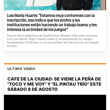
Luis María Huarte: "Estamos muy conformes con la
inscripción, eso indica que los profes y las
instituciones están haciendo un trabajo bueno y les
interesa la actividad de los juegos”
Para el móvil deportivo de RadioShow, Milanjo Villacorta conversó
con Luis María 'triqui' Huarte sobre la actualidad de los Juegos
Bonaerenses 2026 que ya se encuentran en marcha con las etapas
locales.
ULTIMO VIDEO