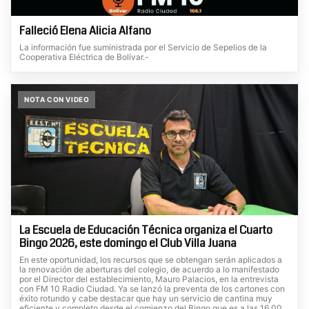
Falleció Elena Alicia Alfano
La información fue suministrada por el Servicio de Sepelios de la
Cooperativa Eléctrica de Bolívar.-
NOTA CON VIDEO
La Escuela de Educación Técnica organiza el Cuarto
Bingo 2026, este domingo el Club Villa Juana
En este oportunidad, los recursos que se obtengan serán aplicados a
la renovación de aberturas del colegio, de acuerdo a lo manifestado
por el Director del establecimiento, Mauro Palacios, en la entrevista
con FM 10 Radio Ciudad. Ya se lanzó la preventa de los cartones con
éxito rotundo y cabe destacar que hay un servicio de cantina muy
eficiente y completo desde el comienzo del Bingo que es a las 16.00