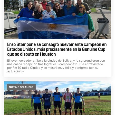
Enzo Stampone se consagró nuevamente campeón en
Estados Unidos, más precisamente en la Genuine Cup
que se disputó en Houston
El joven goleador arribó a la ciudad de Bolívar y lo sorprendieron con
una cálida recepción tras lograr el Bicampeonato. Fue entrevistado
por Fm 10 radio Ciudad y se mostró muy feliz y conforme con su
actuación.-
NOTA CON AUDIO