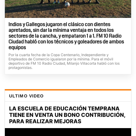
Indios y Gallegos jugaron el clásico con dientes
apretados, sin dar la mínima ventaja en todos los
sectores de la cancha, y empataron 1 a 1. FM 10 Radio
Ciudad habló con los técnicos y goleadores de ambos
equipos
Por la cuarta fecha de la Copa Centenario, Independiente y
Empleados de Comercio igualaron por la mínima. Para el móvil
deportivo de FM 10 Radio Ciudad, Milanjo Villacorta habló con los
protagonistas.
ULTIMO VIDEO