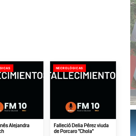
GICAS
NECROLÓGICAS
Inés Alejandra
Falleció Delia Pérez viuda
ch
de Porcaro "Chola"