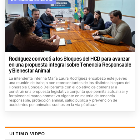
Rodríguez convocó a los Bloques del HCD para avanzar
en una propuesta integral sobre Tenencia Responsable
y Bienestar Animal
La intendenta interina María Laura Rodríguez encabezó este jueves
una reunión de trabajo con representantes de los distintos bloques del
Honorable Concejo Deliberante con el objetivo de comenzar a
construir una propuesta legislativa conjunta que permita actualizar y
fortalecer el marco normativo vigente en materia de tenencia
responsable, protección animal, salud pública y prevención de
accidentes por animales sueltos en la vía pública.-
ULTIMO VIDEO