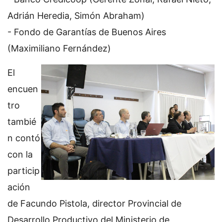
Adrián Heredia, Simón Abraham)
- Fondo de Garantías de Buenos Aires
(Maximiliano Fernández)
El
encuen
tro
tambié
n contó
con la
particip
ación
de Facundo Pistola, director Provincial de
Desarrollo Productivo del Ministerio de