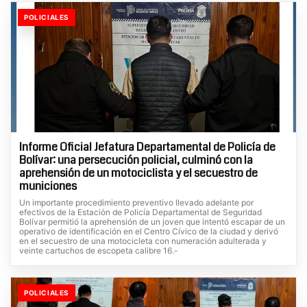
POLICIALES
Informe Oficial Jefatura Departamental de Policía de
Bolívar: una persecución policial, culminó con la
aprehensión de un motociclista y el secuestro de
municiones
Un importante procedimiento preventivo llevado adelante por
efectivos de la Estación de Policía Departamental de Seguridad
Bolívar permitió la aprehensión de un joven que intentó escapar de un
operativo de identificación en el Centro Cívico de la ciudad y derivó
en el secuestro de una motocicleta con numeración adulterada y
veinte cartuchos de escopeta calibre 16.-
POLICIALES