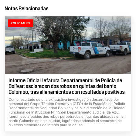
Notas Relacionadas
POLICIALES
Informe Oficial Jefatura Departamental de Policía de
Bolívar: esclarecen dos robos en quintas del barrio
Colombo, tras allanamientos con resultados positivos
Como resultado de una exhaustiva investigación desarrollada por
personal del Grupo Táctico Operativo (GTO) de la Estación de Policía
Departamental de Seguridad Bolívar, y bajo la dirección de la Unidad
Funcional de Instrucción N° 15 del Departamento Judicial de Azul,
fueron esclarecidos dos robos perpetrados en quintas ubicadas en el
barrio Colombo de esta ciudad, lográndose además el secuestro de
diversos elementos de interés para la causa.-